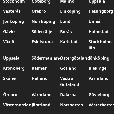
Stockholm
Göteborg
Malmö
Uppsala
Västerås
Örebro
Linköping
Helsingborg
Jönköping
Norrköping
Lund
Umeå
Gävle
Södertälje
Borås
Halmstad
Växjö
Eskilstuna
Karlstad
Stockholms
län
Uppsala
Södermanland
Östergötaland
Jönköping
Kronoberg
Kalmar
Gotland
Blekinge
Skåne
Halland
Västra
Värmland
Götaland
Örebro
Värmland
Dalarna
Gävleborg
Västernorrland
Jämtland
Norrbotten
Västerbotte