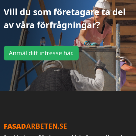
Vill du som företagare ta del
av våra förfrågningar?
Anmäl ditt intresse här.
FASAD
ARBETEN.SE