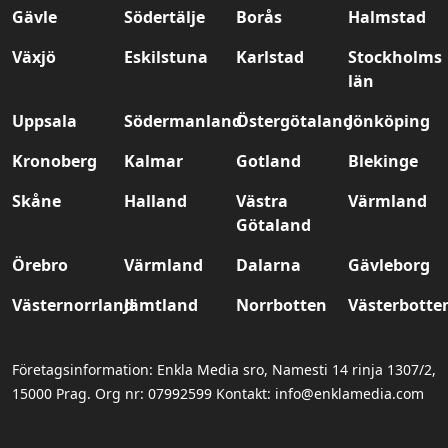
Gävle
Södertälje
Borås
Halmstad
Växjö
Eskilstuna
Karlstad
Stockholms
län
Uppsala
Södermanland
Östergötaland
Jönköping
Kronoberg
Kalmar
Gotland
Blekinge
Skåne
Halland
Västra
Värmland
Götaland
Örebro
Värmland
Dalarna
Gävleborg
Västernorrland
Jämtland
Norrbotten
Västerbotte
Företagsinformation: Enkla Media sro, Namesti 14 rinja 1307/2,
15000 Prag. Org nr: 07992599 Kontakt: info@enklamedia.com