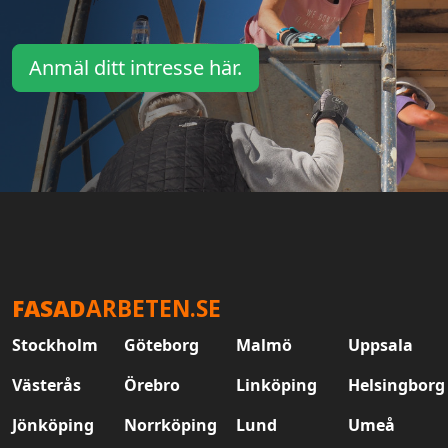
Anmäl ditt intresse här.
FASAD
ARBETEN.SE
Stockholm
Göteborg
Malmö
Uppsala
Västerås
Örebro
Linköping
Helsingborg
Jönköping
Norrköping
Lund
Umeå