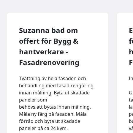
Suzanna bad om
E
offert för Bygg &
f
hantverkare -
h
Fasadrenovering
F
Tvättning av hela fasaden och
I
behandling med fasad rengöring
innan målning. Byta ut skadade
G
paneler som
t
behövs att bytas innan målning.
l
Måla ny färg på fasaden. Måla
p
förråd och byta ut skadade
b
paneler på ca 24 kvm.
v