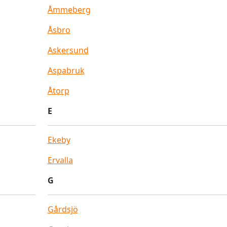
Åmmeberg
Åsbro
Askersund
Aspabruk
Åtorp
E
Ekeby
Ervalla
G
Gårdsjö