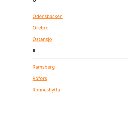
Ö
Odensbacken
Örebro
Östansjö
R
Ramsberg
Röfors
Rönneshytta