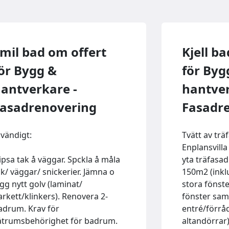
mil bad om offert
Kjell b
ör Bygg &
för Byg
antverkare -
hantver
asadrenovering
Fasadr
nvändigt:
Tvätt av tr
Enplansvill
ipsa tak å väggar. Spckla å måla
yta träfasad
ak/ väggar/ snickerier. Jämna o
150m2 (inkl
ägg nytt golv (laminat/
stora fönst
arkett/klinkers). Renovera 2-
fönster sam
adrum. Krav för
entré/förrå
åtrumsbehörighet för badrum.
altandörrar