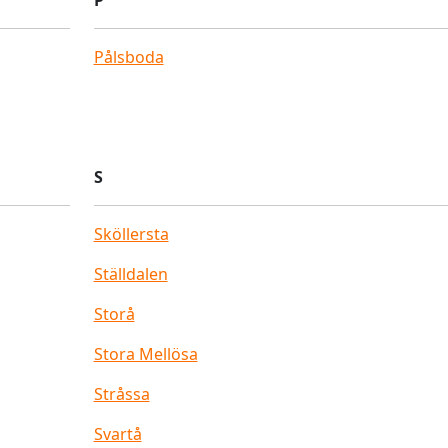
P
Pålsboda
S
Sköllersta
Ställdalen
Storå
Stora Mellösa
Stråssa
Svartå