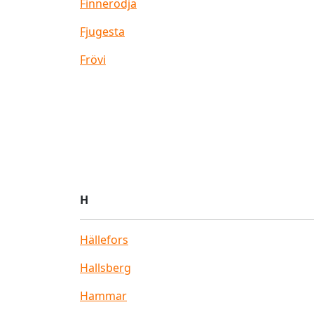
Finnerödja
Fjugesta
Frövi
H
Hällefors
Hallsberg
Hammar