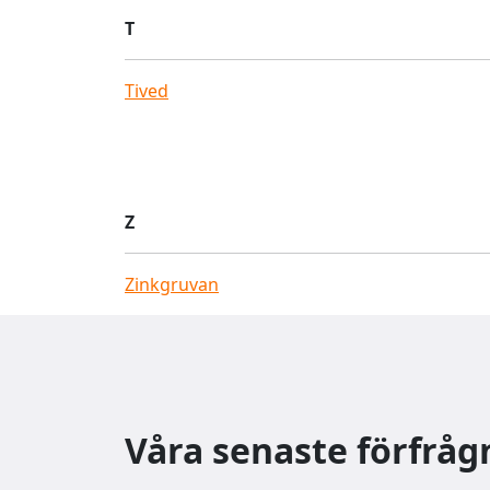
T
Tived
Z
Zinkgruvan
Våra senaste förfråg