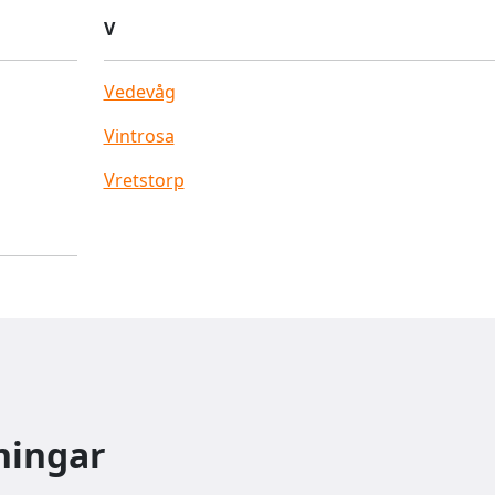
V
Vedevåg
Vintrosa
Vretstorp
ningar