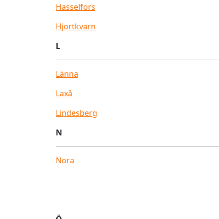
Hasselfors
Hjortkvarn
L
Länna
Laxå
Lindesberg
N
Nora