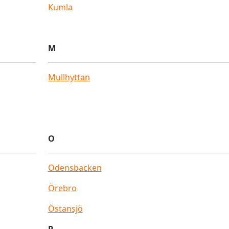
Kumla
M
Mullhyttan
O
Odensbacken
Örebro
Östansjö