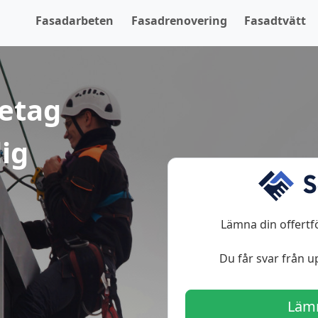
Fasadarbeten
Fasadrenovering
Fasadtvätt
retag
ig
Lämna din offertf
Du får svar från up
Lämn