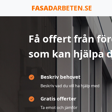
FASAD
ARBETEN.SE
Få offert från fö
som kan hjälpa d
Beskriv behovet
Beskriv vad du vill ha hjälp med
Gratis offerter
Ta emot och jämför