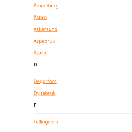
Åmmeberg
Åsbro
Askersund
Aspabruk
Åtorp
D
Degerfors
Dyltabruk
F
Fellingsbro