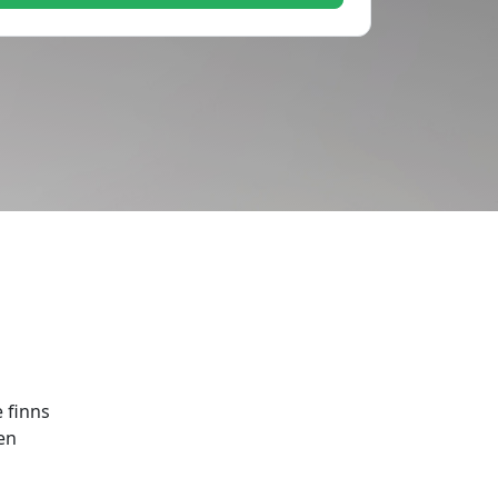
 finns
en