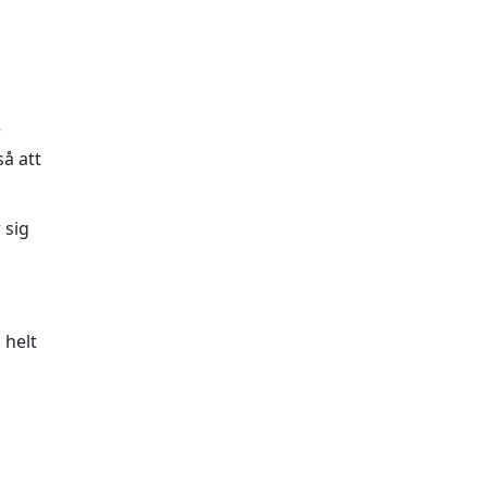
r
så att
 sig
 helt