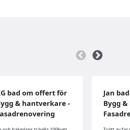
G bad om offert för
Jan bad
ygg & hantverkare -
Bygg & 
asadrenovering
Fasadr
n och halvplans trävilla 100kvm.
Tvätt av fasa