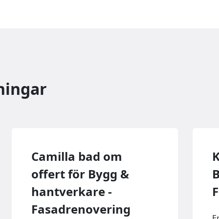
ningar
Camilla bad om
K
offert för Bygg &
B
hantverkare -
F
Fasadrenovering
E