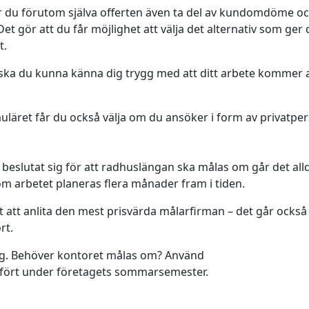
 får du förutom själva offerten även ta del av kundomdöme o
t gör att du får möjlighet att välja det alternativ som ger 
t.
ka du kunna känna dig trygg med att ditt arbete kommer a
läret får du också välja om du ansöker i form av privatpe
eslutat sig för att radhuslängan ska målas om går det all
 om arbetet planeras flera månader fram i tiden.
 att anlita den mest prisvärda målarfirman – det går också 
rt.
tag. Behöver kontoret målas om? Använd
utfört under företagets sommarsemester.