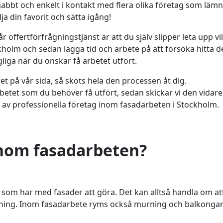
bt och enkelt i kontakt med flera olika företag som lämn
älja din favorit och sätta igång!
 offertförfrågningstjänst är att du själv slipper leta upp vi
kholm och sedan lägga tid och arbete på att försöka hitta 
gliga när du önskar få arbetet utfört.
t på vår sida, så sköts hela den processen åt dig.
etet som du behöver få utfört, sedan skickar vi den vidare t
 av professionella företag inom fasadarbeten i Stockholm.
inom fasadarbeten?
 som har med fasader att göra. Det kan alltså handla om at
sning. Inom fasadarbete ryms också murning och balkonga