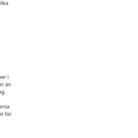
ilka
er i
er än
ng.
terna
et för