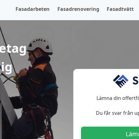
Fasadarbeten
Fasadrenovering
Fasadtvätt
retag
ig
Lämna din offertf
Du får svar från up
Lämn