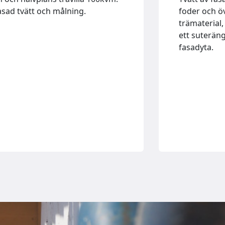
asad tvätt och målning.
foder och ö
trämaterial,
ett suterän
fasadyta.