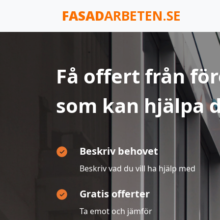
FASAD
ARBETEN.SE
Få offert från fö
som kan hjälpa d
Beskriv behovet
Beskriv vad du vill ha hjälp med
Gratis offerter
Ta emot och jämför