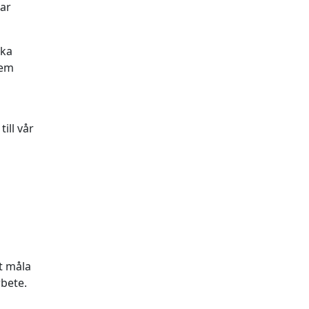
ar
lka
dem
ill vår
t måla
rbete.