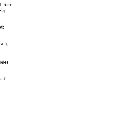
ch mer
dig
tt
rson,
deles
att