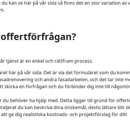
m du kan se här på vår sida så finns det en stor variation av v
m.
 offertförfrågan?
vår tjänst är en enkel och rättfram process.
ret här på vår sida. Det är via det formuläret som du komm
fasadrenovering och andra fasadarbeten, och det tar inte m
tt skicka en förfrågan och du förbinder dig inte till någonti
är du behöver ha hjälp med. Detta ligger till grund för offer
taljerat du kan beskriva dina önskemål, desto lättare blir d
t ge dig realistiska kostnads- och projektförslag för ditt