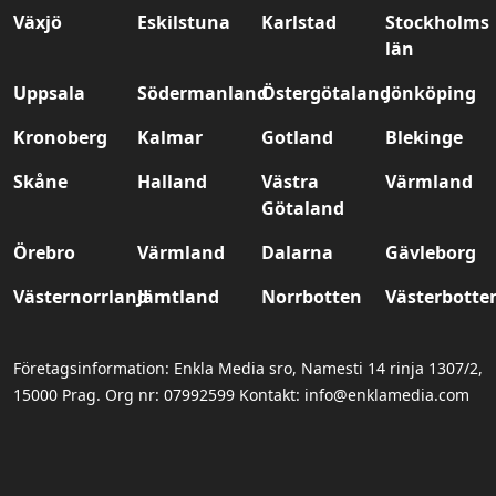
Växjö
Eskilstuna
Karlstad
Stockholms
län
Uppsala
Södermanland
Östergötaland
Jönköping
Kronoberg
Kalmar
Gotland
Blekinge
Skåne
Halland
Västra
Värmland
Götaland
Örebro
Värmland
Dalarna
Gävleborg
Västernorrland
Jämtland
Norrbotten
Västerbotte
Företagsinformation: Enkla Media sro, Namesti 14 rinja 1307/2,
15000 Prag. Org nr: 07992599 Kontakt: info@enklamedia.com