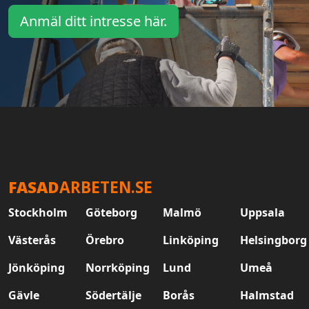
Anmäl ditt intresse här.
FASAD
ARBETEN.SE
Stockholm
Göteborg
Malmö
Uppsala
Västerås
Örebro
Linköping
Helsingborg
Jönköping
Norrköping
Lund
Umeå
Gävle
Södertälje
Borås
Halmstad