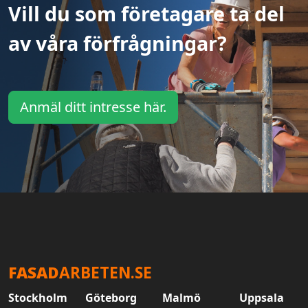
Vill du som företagare ta del
av våra förfrågningar?
Anmäl ditt intresse här.
FASAD
ARBETEN.SE
Stockholm
Göteborg
Malmö
Uppsala