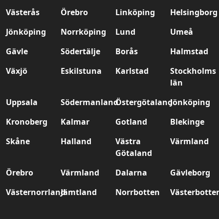
Västerås
Örebro
Linköping
Helsingborg
Jönköping
Norrköping
Lund
Umeå
Gävle
Södertälje
Borås
Halmstad
Växjö
Eskilstuna
Karlstad
Stockholms
län
Uppsala
Södermanland
Östergötaland
Jönköping
Kronoberg
Kalmar
Gotland
Blekinge
Skåne
Halland
Västra
Värmland
Götaland
Örebro
Värmland
Dalarna
Gävleborg
Västernorrland
Jämtland
Norrbotten
Västerbotte