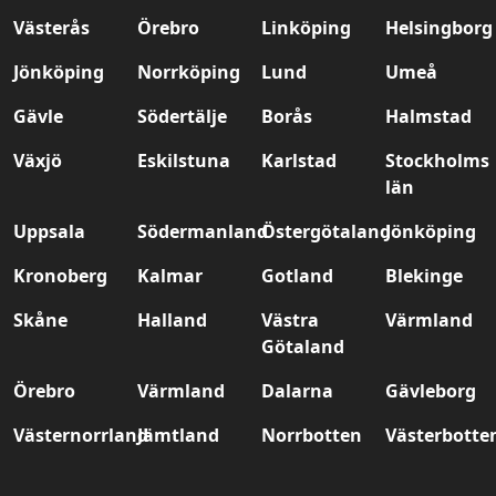
Västerås
Örebro
Linköping
Helsingborg
Jönköping
Norrköping
Lund
Umeå
Gävle
Södertälje
Borås
Halmstad
Växjö
Eskilstuna
Karlstad
Stockholms
län
Uppsala
Södermanland
Östergötaland
Jönköping
Kronoberg
Kalmar
Gotland
Blekinge
Skåne
Halland
Västra
Värmland
Götaland
Örebro
Värmland
Dalarna
Gävleborg
Västernorrland
Jämtland
Norrbotten
Västerbotte