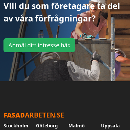
Vill du som företagare ta del
av våra förfrågningar?
Anmäl ditt intresse här.
FASAD
ARBETEN.SE
Stockholm
Göteborg
Malmö
Uppsala