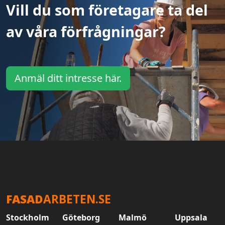
Vill du som företagare ta del
av våra förfrågningar?
Anmäl ditt intresse här.
FASAD
ARBETEN.SE
Stockholm
Göteborg
Malmö
Uppsala