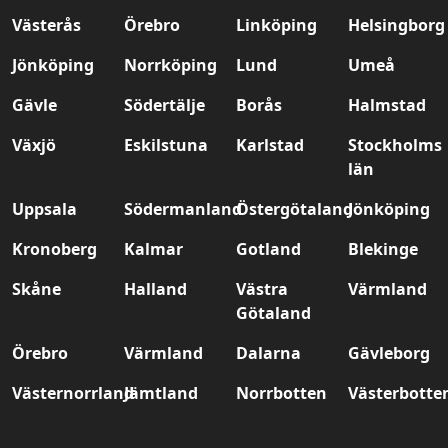
Västerås
Örebro
Linköping
Helsingborg
Jönköping
Norrköping
Lund
Umeå
Gävle
Södertälje
Borås
Halmstad
Växjö
Eskilstuna
Karlstad
Stockholms
län
Uppsala
Södermanland
Östergötaland
Jönköping
Kronoberg
Kalmar
Gotland
Blekinge
Skåne
Halland
Västra
Värmland
Götaland
Örebro
Värmland
Dalarna
Gävleborg
Västernorrland
Jämtland
Norrbotten
Västerbotte