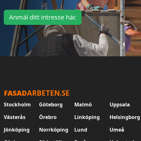
Anmäl ditt intresse här.
FASAD
ARBETEN.SE
Stockholm
Göteborg
Malmö
Uppsala
Västerås
Örebro
Linköping
Helsingborg
Jönköping
Norrköping
Lund
Umeå