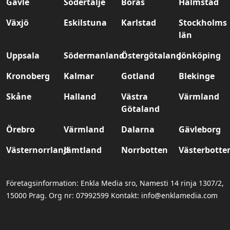
Gävle
Södertälje
Borås
Halmstad
Växjö
Eskilstuna
Karlstad
Stockholms
län
Uppsala
Södermanland
Östergötaland
Jönköping
Kronoberg
Kalmar
Gotland
Blekinge
Skåne
Halland
Västra
Värmland
Götaland
Örebro
Värmland
Dalarna
Gävleborg
Västernorrland
Jämtland
Norrbotten
Västerbotte
Företagsinformation: Enkla Media sro, Namesti 14 rinja 1307/2,
15000 Prag. Org nr: 07992599 Kontakt: info@enklamedia.com