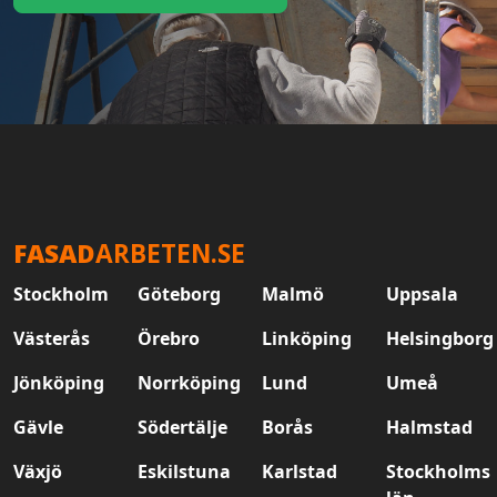
FASAD
ARBETEN.SE
Stockholm
Göteborg
Malmö
Uppsala
Västerås
Örebro
Linköping
Helsingborg
Jönköping
Norrköping
Lund
Umeå
Gävle
Södertälje
Borås
Halmstad
Växjö
Eskilstuna
Karlstad
Stockholms